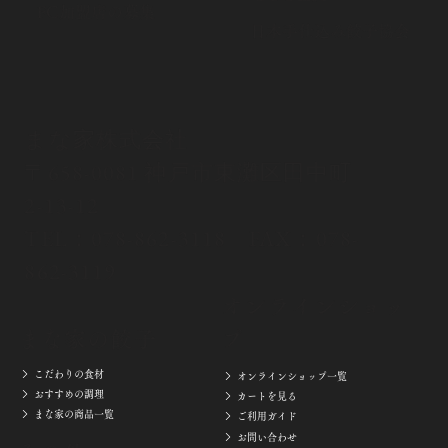
FC加盟店の募集
​日本手仕込み餃子協会
まな家株式会社
〒658-0081 神戸市東灘区田中町
2-13-12
TEL：
078-862-3118
FAX：078-
862-3119
オンラインショッ
まな家の餃子
プ
こだわりの食材
オンラインショップ一覧
おすすめの調理
カートを見る
まな家の商品一覧
ご利用ガイド
お問い合わせ