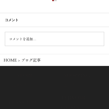
コメント
コメントを追加…
淡路牛ぎゅう餃子｜ひと口で感じる淡路
HOME
> ブログ記事
島の恵み
​STORE
​SHOPPING
​
店舗紹介
​
オンラインショップ
​TEJIKOMI
​FRANCHISE
GYOZA