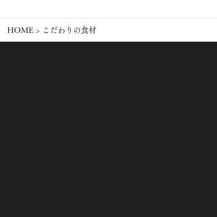
HOME
> こだわりの食材
​STORE
​SHOPPING
​
店舗紹介
​
オンラインショップ
​TEJIKOMI
​FRANCHISE
GYOZA
FC加盟店の募集
​日本手仕込み餃子協会
まな家株式会社
〒658-0081 神戸市東灘区田中町