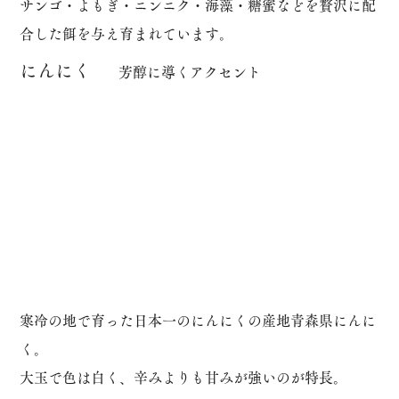
サンゴ・よもぎ・ニンニク・海藻・糖蜜などを贅沢に配
合した餌を与え育まれています。
​にんにく
​芳醇に導くアクセント
寒冷の地で育った日本一のにんにくの産地青森県にんに
く。
大玉で色は白く、辛みよりも甘みが強いのが特長。