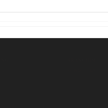
淡路牛ぎゅう餃子｜ひと口で
価
本
感じる淡路島の恵み
1
！
ING
​FRANCHISE
FC加盟店の募集
ンショップ
な家の餃子
オンラインショップ
そ