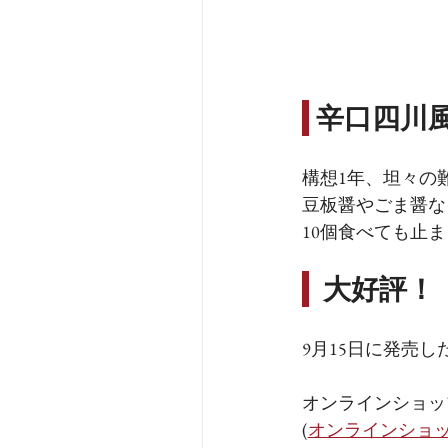
 辛口四川
構想1年、坦々の
豆板醤やごま醤な
10個食べても止
  大好評！
9月15日に発売し
オンラインショッ
(
オンラインショ