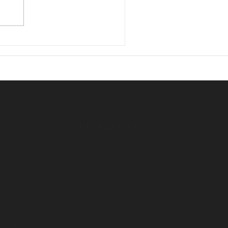
格改定のお知らせ (令和7年
0月1日より)
​TEJIKOMI GYOZA
​日本手仕込み餃子協会
の他