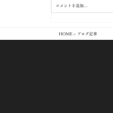
コメントを追加…
【8月8日オープン】24時間
365日営業の「まな家 芦屋
通り小家店」が誕生します
HOME
> ブログ記事
​STORE
​SHOPP
​
店舗紹介
​
オンライ
ま