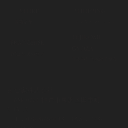
​STORE
​SHOPPING
​
店舗紹介
​
オンラインショップ
​TEJIKOMI
​FRANCHISE
GYOZA
FC加盟店の募集
​日本手仕込み餃子協会
まな家株式会社
〒658-0081 神戸市東灘区田中町
2-13-12
TEL：
078-862-3118
FAX：078-