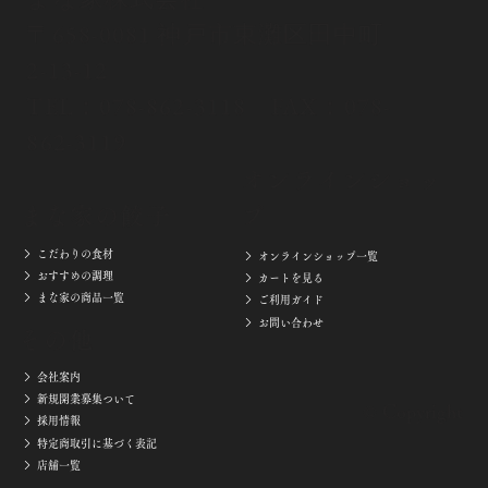
〒658-0081 神戸市東灘区田中町
2-13-12
TEL：
078-862-3118
FAX：078-
862-3119
オンラインショッ
まな家の餃子
プ
こだわりの食材
オンラインショップ一覧
おすすめの調理
カートを見る
まな家の商品一覧
ご利用ガイド
お問い合わせ
その他
会社案内
新規開業募集ついて
© Copyright
採用情報
特定商取引に基づく表記
店舗一覧