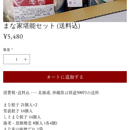
まな家堪能セット (送料込)
価
¥5,480
格
数量
*
カートに追加する
消費税･送料込 ･･･ 北海道､沖縄県は別途500円の送料
まな餃子 21個入×2
男前餃子 14個入
しそまな餃子 14個入
海老・黒豚焼売 8個入 (各4個)
まな家の味噌だれ 1袋