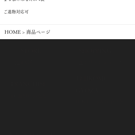
ご進物対応可
HOME
>
商品ページ
​STORE
​SHOPPING
​
店舗紹介
​
オンラインショップ
​TEJIKOMI
​FRANCHISE
GYOZA
FC加盟店の募集
​日本手仕込み餃子協会
まな家株式会社